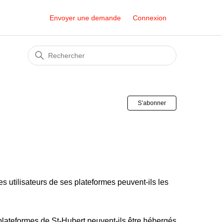
Envoyer une demande
Connexion
S’abonner à S
S’abonner
 utilisateurs de ses plateformes peuvent-ils les
plateformes de St-Hubert peuvent-ils être hébergés